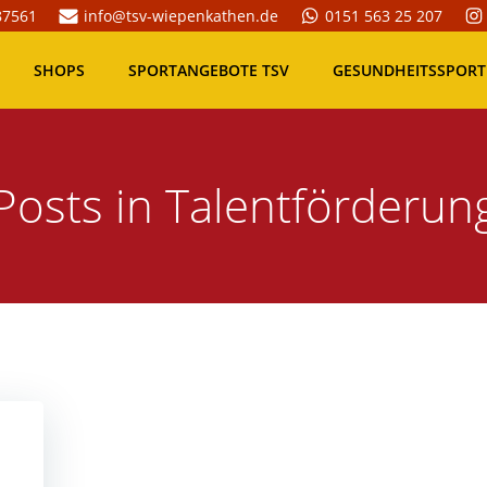
87561
info@tsv-wiepenkathen.de
0151 563 25 207
SHOPS
SPORTANGEBOTE TSV
GESUNDHEITSSPORT
Posts in Talentförderun