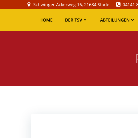
Zum
Schwinger Ackerweg 16, 21684 Stade
04141 
Inhalt
springen
HOME
DER TSV
ABTEILUNGEN