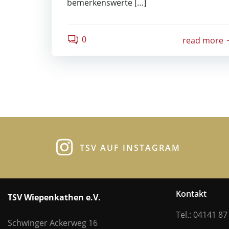
bemerkenswerte […]
0
read more
TSV AUF INSTAGRAM
Kontakt
TSV Wiepenkathen e.V.
Tel.: 04141 87
Schwinger Ackerweg 16