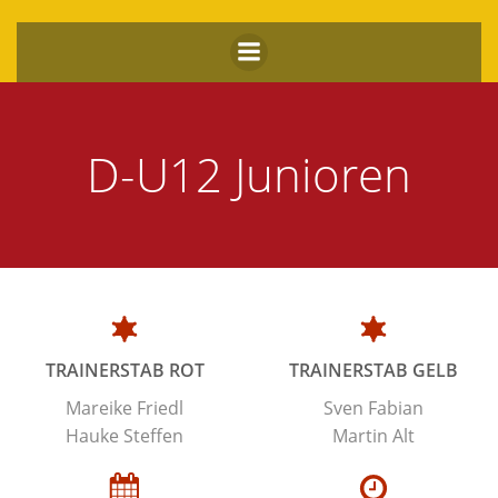
Zum
Inhalt
springen
D-U12 Junioren
TRAINERSTAB ROT
TRAINERSTAB GELB
Mareike Friedl
Sven Fabian
Hauke Steffen
Martin Alt