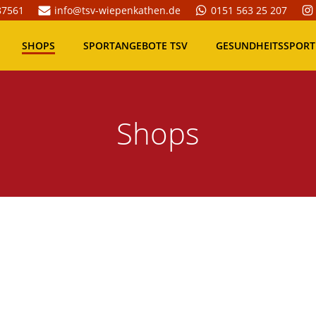
87561
info@tsv-wiepenkathen.de
0151 563 25 207
SHOPS
SPORTANGEBOTE TSV
GESUNDHEITSSPORT
Shops