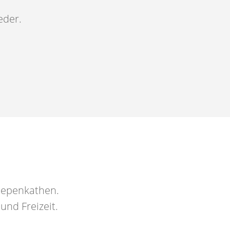
eder.
Wiepenkathen.
 und Freizeit.