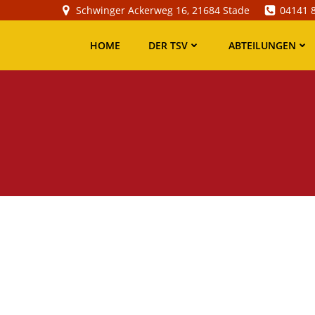
Zum
Schwinger Ackerweg 16, 21684 Stade
04141 
Inhalt
springen
HOME
DER TSV
ABTEILUNGEN