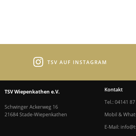
TSV AUF INSTAGRAM
Kontakt
TSV Wiepenkathen e.V.
Tel.: 04141 87
Schwinger Ackerweg 16
21684 Stade-Wiepenkathen
Mobil & Wha
E-Mail: info@