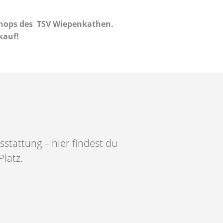
Shops des
TSV Wiepenkathen
.
kauf!
stattung – hier findest du
Platz.