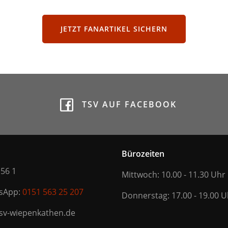
JETZT FANARTIKEL SICHERN
TSV AUF FACEBOOK
Bürozeiten
 56 1
Mittwoch: 10.00 - 11.30 Uhr
tsApp:
0151 563 25 207
Donnerstag: 17.00 - 19.00 U
tsv-wiepenkathen.de