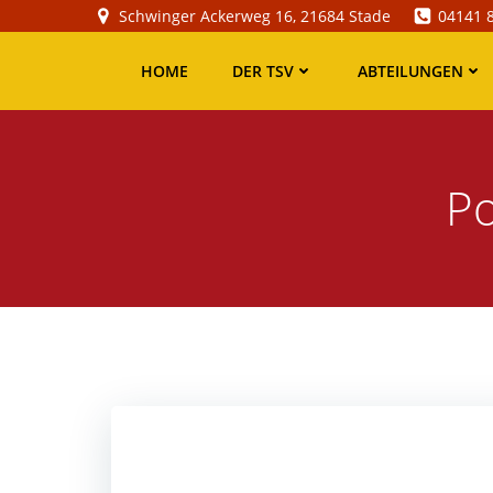
Zum
Schwinger Ackerweg 16, 21684 Stade
04141 
Inhalt
springen
HOME
DER TSV
ABTEILUNGEN
Po