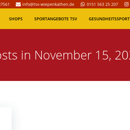
87561
info@tsv-wiepenkathen.de
0151 563 25 207
SHOPS
SPORTANGEBOTE TSV
GESUNDHEITSSPORT
sts in November 15, 2