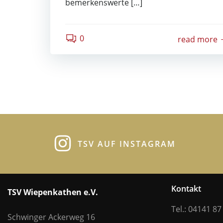
bemerkenswerte […]
0
read more
TSV AUF INSTAGRAM
Kontakt
TSV Wiepenkathen e.V.
Tel.: 04141 87
Schwinger Ackerweg 16