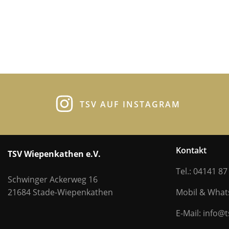
TSV AUF INSTAGRAM
Kontakt
TSV Wiepenkathen e.V.
Tel.: 04141 87
Schwinger Ackerweg 16
21684 Stade-Wiepenkathen
Mobil & Wha
E-Mail: info@