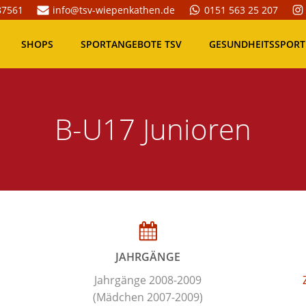
87561
info@tsv-wiepenkathen.de
0151 563 25 207
SHOPS
SPORTANGEBOTE TSV
GESUNDHEITSSPORT
B-U17 Junioren
JAHRGÄNGE
Jahrgänge 2008-2009
(Mädchen 2007-2009)