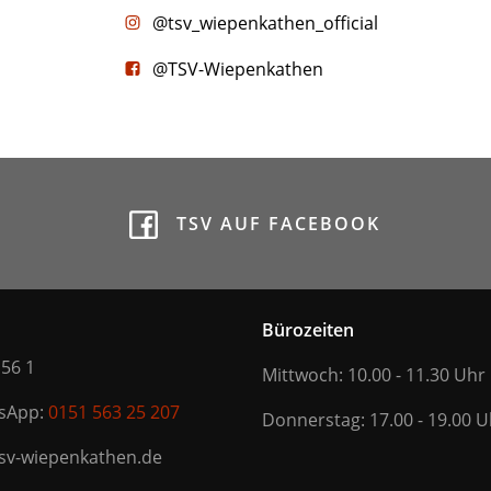
@tsv_wiepenkathen_official
@TSV-Wiepenkathen
TSV AUF FACEBOOK
Bürozeiten
 56 1
Mittwoch: 10.00 - 11.30 Uhr
tsApp:
0151 563 25 207
Donnerstag: 17.00 - 19.00 U
tsv-wiepenkathen.de