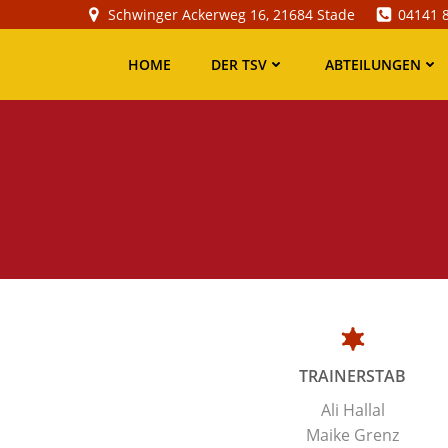
Zum
Schwinger Ackerweg 16, 21684 Stade
04141 
Inhalt
springen
HOME
DER TSV
ABTEILUNGEN
TRAINERSTAB
Ali Hallal
Maike Grenz