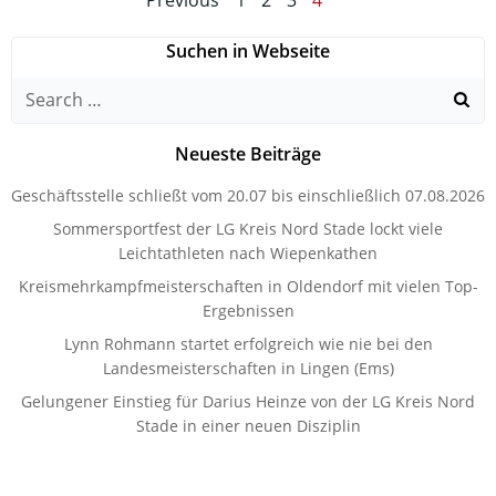
Posts
Posts
Previous
1
2
3
4
navigation
navigation
Suchen in Webseite
Search
for:
Neueste Beiträge
Geschäftsstelle schließt vom 20.07 bis einschließlich 07.08.2026
Sommersportfest der LG Kreis Nord Stade lockt viele
Leichtathleten nach Wiepenkathen
Kreismehrkampfmeisterschaften in Oldendorf mit vielen Top-
Ergebnissen
Lynn Rohmann startet erfolgreich wie nie bei den
Landesmeisterschaften in Lingen (Ems)
Gelungener Einstieg für Darius Heinze von der LG Kreis Nord
Stade in einer neuen Disziplin