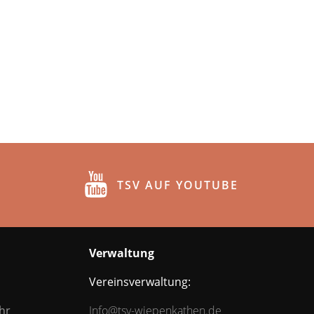
TSV AUF YOUTUBE
Verwaltung
Vereinsverwaltung:
hr
Info@tsv-wiepenkathen.de