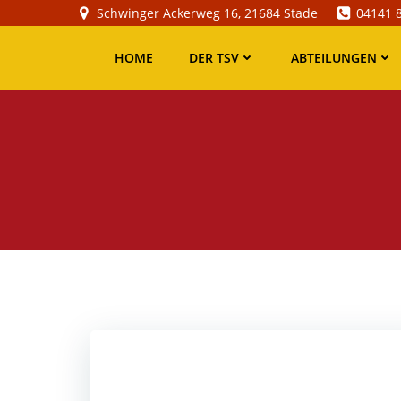
Zum
Schwinger Ackerweg 16, 21684 Stade
04141 
Inhalt
springen
HOME
DER TSV
ABTEILUNGEN