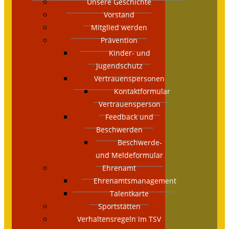
Unsere Geschichte
Vorstand
Mitglied werden
Prävention
Kinder- und
Jugendschutz
Vertrauenspersonen
Kontaktformular
Vertrauensperson
Feedback und
Beschwerden
Beschwerde-
und Meldeformular
Ehrenamt
Ehrenamtsmanagement
Talentkarte
Sportstätten
Verhaltensregeln im TSV