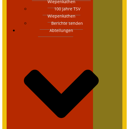
Wiepenkathen
100 Jahre TSV
Wiepenkathen
Berichte senden
Abteilungen