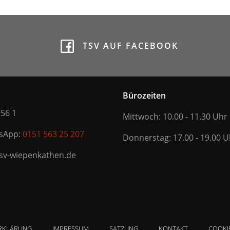
TSV AUF FACEBOOK
Bürozeiten
 56 1
Mittwoch: 10.00 - 11.30 Uhr
tsApp:
0151 563 25 207
Donnerstag: 17.00 - 19.00 U
tsv-wiepenkathen.de
RKLÄRUNG
IMPRESSUM
SATZUNG
KONTAKT
COOKIE