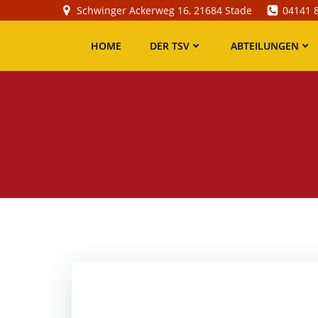
Zum
Schwinger Ackerweg 16, 21684 Stade
04141 
Inhalt
springen
HOME
DER TSV
ABTEILUNGEN