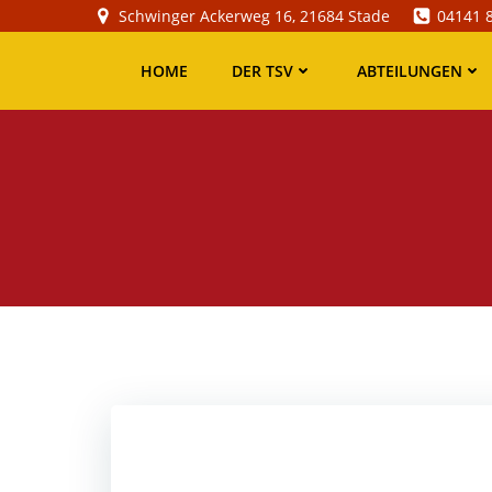
Zum
Schwinger Ackerweg 16, 21684 Stade
04141 
Inhalt
springen
HOME
DER TSV
ABTEILUNGEN