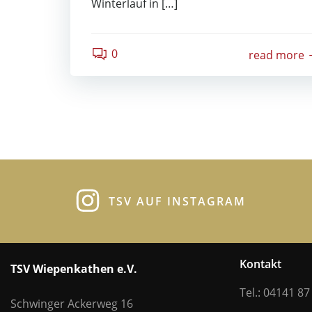
Winterlauf in […]
0
read more
TSV AUF INSTAGRAM
Kontakt
TSV Wiepenkathen e.V.
Tel.: 04141 87
Schwinger Ackerweg 16