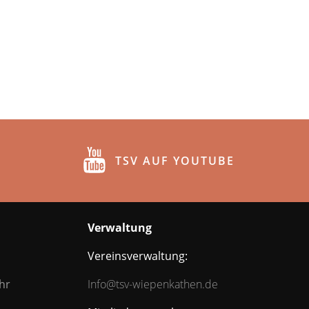
TSV AUF YOUTUBE
Verwaltung
Vereinsverwaltung:
hr
Info@tsv-wiepenkathen.de