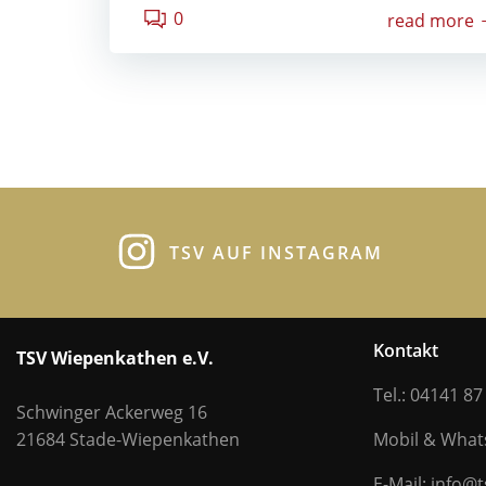
0
read more
TSV AUF INSTAGRAM
Kontakt
TSV Wiepenkathen e.V.
Tel.: 04141 87
Schwinger Ackerweg 16
21684 Stade-Wiepenkathen
Mobil & Wha
E-Mail: info@