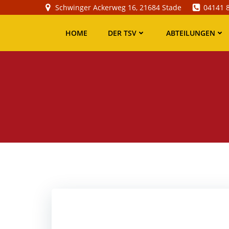
Zum
Schwinger Ackerweg 16, 21684 Stade
04141 
Inhalt
springen
HOME
DER TSV
ABTEILUNGEN