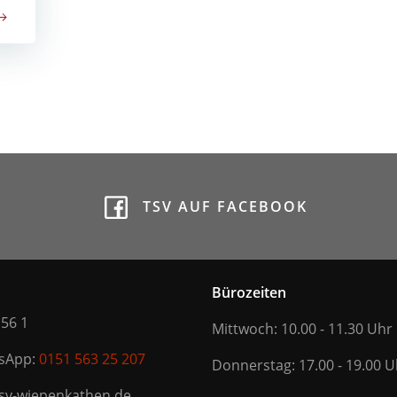
TSV AUF FACEBOOK
Bürozeiten
 56 1
Mittwoch: 10.00 - 11.30 Uhr
tsApp:
0151 563 25 207
Donnerstag: 17.00 - 19.00 U
tsv-wiepenkathen.de