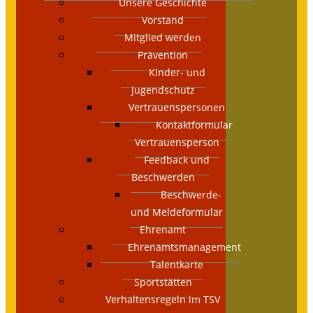
Unsere Geschichte
Vorstand
Mitglied werden
Prävention
Kinder- und
Jugendschutz
Vertrauenspersonen
Kontaktformular
Vertrauensperson
Feedback und
Beschwerden
Beschwerde-
und Meldeformular
Ehrenamt
Ehrenamtsmanagement
Talentkarte
Sportstätten
Verhaltensregeln im TSV