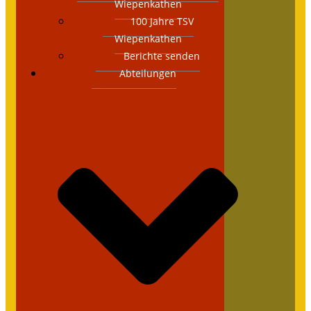
Wiepenkathen
100 Jahre TSV
Wiepenkathen
Berichte senden
Abteilungen