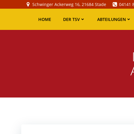
Zum
Schwinger Ackerweg 16, 21684 Stade
04141 
Inhalt
springen
HOME
DER TSV
ABTEILUNGEN