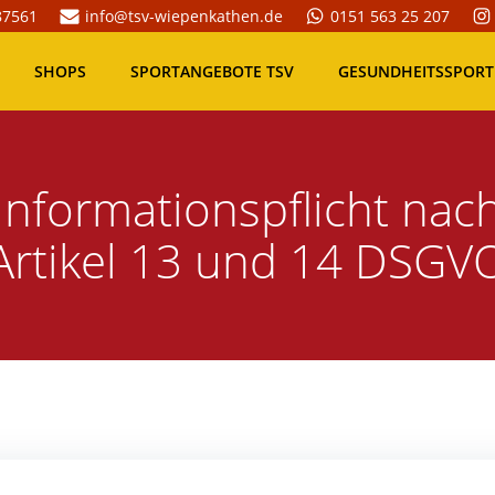
87561
info@tsv-wiepenkathen.de
0151 563 25 207
SHOPS
SPORTANGEBOTE TSV
GESUNDHEITSSPORT
Informationspflicht nac
Artikel 13 und 14 DSGV