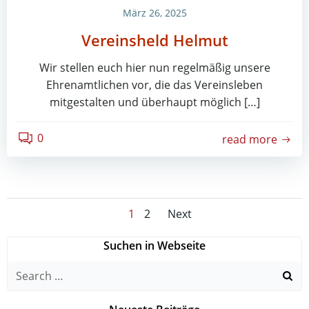
März 26, 2025
Vereinsheld Helmut
Wir stellen euch hier nun regelmäßig unsere
Ehrenamtlichen vor, die das Vereinsleben
mitgestalten und überhaupt möglich […]
0
read more
Posts
Posts
Page
Page
1
2
Next
navigation
navigation
Suchen in Webseite
Search
for: