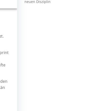
neuen Disziplin
t.
print
fte
nden
rän