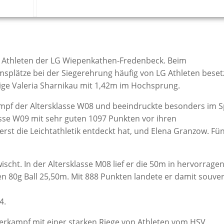
d Athleten der LG Wiepenkathen-Fredenbeck. Beim
plätze bei der Siegerehrung häufig von LG Athleten besetz
hrige Valeria Sharnikau mit 1,42m im Hochsprung.
mpf der Altersklasse W08 und beeindruckte besonders im S
lasse W09 mit sehr guten 1097 Punkten vor ihren
 erst die Leichtathletik entdeckt hat, und Elena Granzow. Fün
ischt. In der Altersklasse M08 lief er die 50m in hervorrage
n 80g Ball 25,50m. Mit 888 Punkten landete er damit souve
4.
ierkampf mit einer starken Riege von Athleten vom HSV