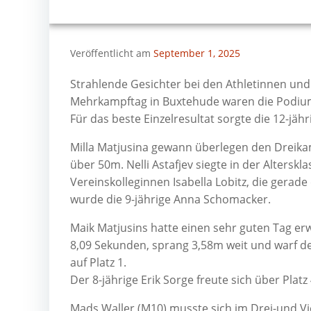
Veröffentlicht am
September 1, 2025
Strahlende Gesichter bei den Athletinnen un
Mehrkampftag in Buxtehude waren die Podiums
Für das beste Einzelresultat sorgte die 12-jä
Milla Matjusina gewann überlegen den Dreika
über 50m. Nelli Astafjev siegte in der Altersk
Vereinskolleginnen Isabella Lobitz, die gerade
wurde die 9-jährige Anna Schomacker.
Maik Matjusins hatte einen sehr guten Tag erw
8,09 Sekunden, sprang 3,58m weit und warf de
auf Platz 1.
Der 8-jährige Erik Sorge freute sich über Platz 
Mads Waller (M10) musste sich im Drei-und V