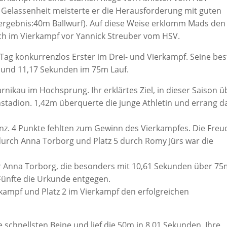
 Gelassenheit meisterte er die Herausforderung mit guten
elergebnis:40m Ballwurf). Auf diese Weise erklomm Mads den
ch im Vierkampf vor Yannick Streuber vom HSV.
ag konkurrenzlos Erster im Drei- und Vierkampf. Seine be
g und 11,17 Sekunden im 75m Lauf.
harnikau im Hochsprung. Ihr erklärtes Ziel, in dieser Saison ü
stadion. 1,42m überquerte die junge Athletin und errang d
anz. 4 Punkte fehlten zum Gewinn des Vierkampfes. Die Freu
 durch Anna Torborg und Platz 5 durch Romy Jürs war die
r Anna Torborg, die besonders mit 10,61 Sekunden über 75
 Fünfte die Urkunde entgegen.
eikampf und Platz 2 im Vierkampf den erfolgreichen
 schnellsten Beine und lief die 50m in 8,01 Sekunden. Ihre