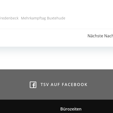
Fredenbeck
Mehrkampftag Buxtehude
Post
Nächste Nach
navigation
TSV AUF FACEBOOK
Bürozeiten