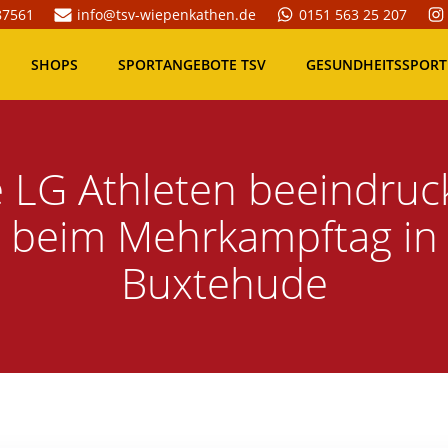
87561
info@tsv-wiepenkathen.de
0151 563 25 207
SHOPS
SPORTANGEBOTE TSV
GESUNDHEITSSPORT
e LG Athleten beeindruc
beim Mehrkampftag in
Buxtehude