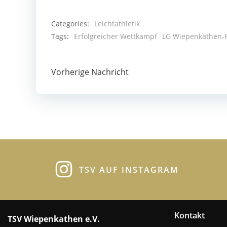
Categories:
Leichtathletik
Tags:
Erfolgreicher Wettkampf
LG Wiepenkathen-
Post
Vorherige Nachricht
navigation
TSV AUF INSTAGRAM
Kontakt
TSV Wiepenkathen e.V.