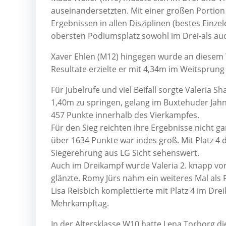
auseinandersetzten. Mit einer großen Portion
Ergebnissen in allen Disziplinen (bestes Einz
obersten Podiumsplatz sowohl im Drei-als au
Xaver Ehlen (M12) hingegen wurde an diesem T
Resultate erzielte er mit 4,34m im Weitsprun
Für Jubelrufe und viel Beifall sorgte Valeria S
1,40m zu springen, gelang im Buxtehuder Jahn
457 Punkte innerhalb des Vierkampfes.
Für den Sieg reichten ihre Ergebnisse nicht g
über 1634 Punkte war indes groß. Mit Platz 4
Siegerehrung aus LG Sicht sehenswert.
Auch im Dreikampf wurde Valeria 2. knapp vo
glänzte. Romy Jürs nahm ein weiteres Mal als
Lisa Reisbich komplettierte mit Platz 4 im Dr
Mehrkampftag.
In der Altersklasse W10 hatte Lena Torborg die