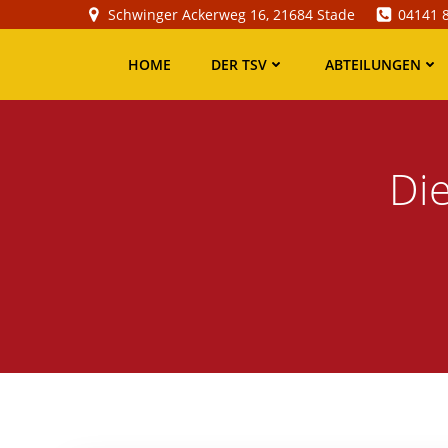
Zum
Schwinger Ackerweg 16, 21684 Stade
04141 
Inhalt
springen
HOME
DER TSV
ABTEILUNGEN
Di