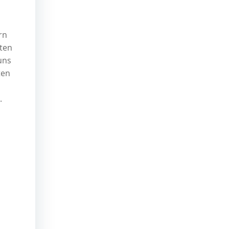
rn
ten
uns
ten
.