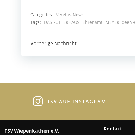
Categories:
Vereins-News
Tags:
DAS FUTTERHAUS
Ehrenamt
MEYER Ideen 
Post
Vorherige Nachricht
navigation
TSV AUF INSTAGRAM
Kontakt
TSV Wiepenkathen e.V.