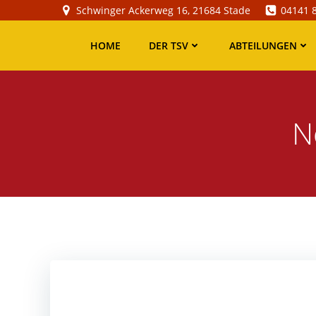
Zum
Schwinger Ackerweg 16, 21684 Stade
04141 
Inhalt
springen
HOME
DER TSV
ABTEILUNGEN
N