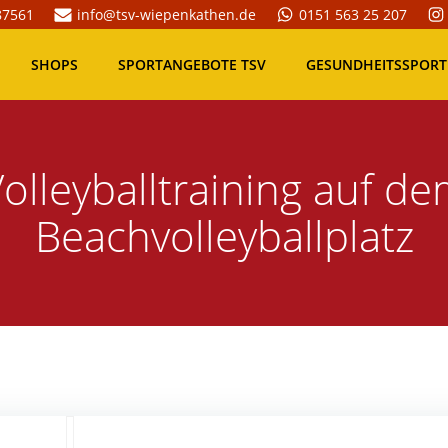
87561
info@tsv-wiepenkathen.de
0151 563 25 207
SHOPS
SPORTANGEBOTE TSV
GESUNDHEITSSPORT
olleyballtraining auf d
Beachvolleyballplatz