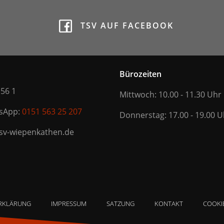
TSV AUF FACEBOOK
Bürozeiten
 56 1
Mittwoch: 10.00 - 11.30 Uhr
tsApp:
0151 563 25 207
Donnerstag: 17.00 - 19.00 U
tsv-wiepenkathen.de
RKLÄRUNG
IMPRESSUM
SATZUNG
KONTAKT
COOKIE