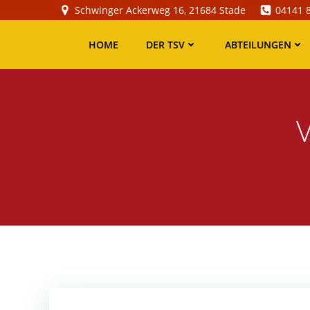
Zum
Schwinger Ackerweg 16, 21684 Stade
04141 
Inhalt
springen
HOME
DER TSV
ABTEILUNGEN
V