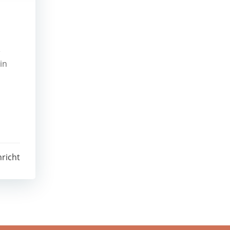
e
in
richt