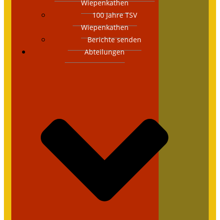
Wiepenkathen
100 Jahre TSV
Wiepenkathen
Berichte senden
Abteilungen