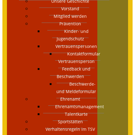
Unsere Geschichte
Vorstand
Mitglied werden
Prävention
Kinder- und
Jugendschutz
Vertrauenspersonen
Kontaktformular
Vertrauensperson
Feedback und
Beschwerden
Beschwerde-
und Meldeformular
Ehrenamt
Ehrenamtsmanagement
Talentkarte
Sportstätten
Verhaltensregeln im TSV