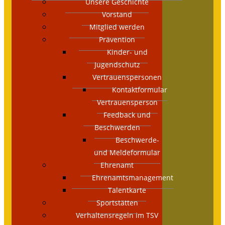
Unsere Geschichte
Vorstand
Mitglied werden
Prävention
Kinder- und
Jugendschutz
Vertrauenspersonen
Kontaktformular
Vertrauensperson
Feedback und
Beschwerden
Beschwerde-
und Meldeformular
Ehrenamt
Ehrenamtsmanagement
Talentkarte
Sportstätten
Verhaltensregeln im TSV