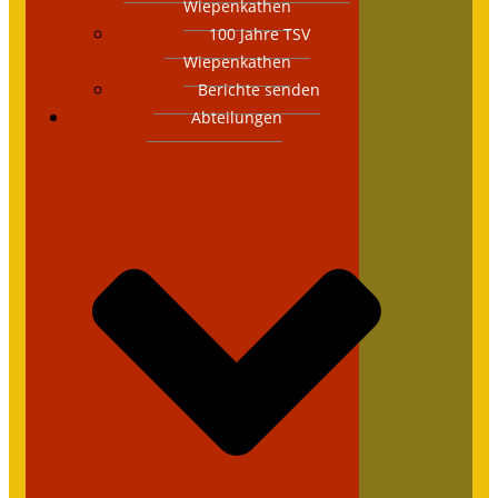
Wiepenkathen
100 Jahre TSV
Wiepenkathen
Berichte senden
Abteilungen